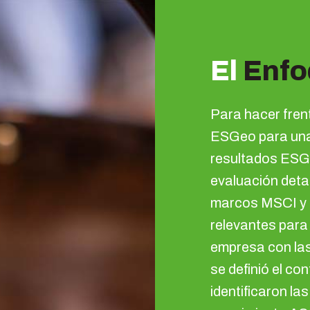
El
Enfo
Para hacer frent
ESGeo para una 
resultados ESG
evaluación detal
marcos MSCI y S
relevantes para 
empresa con las
se definió el co
identificaron las