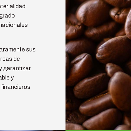
terialidad
egrado
rnacionales
laramente sus
áreas de
 y garantizar
able y
 financieros