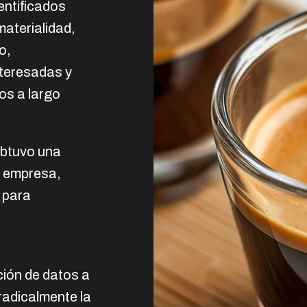
entificados
materialidad,
o,
nteresadas y
os a largo
obtuvo una
la empresa,
 para
ación de datos a
radicalmente la