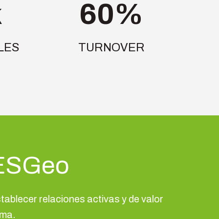
k
60%
LES
TURNOVER
 ESGeo
stablecer relaciones activas y de valor
ema.