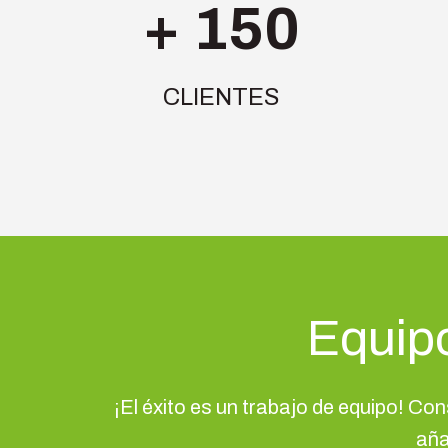
+ 150
CLIENTES
Equip
¡El éxito es un trabajo de equipo! Con
aña