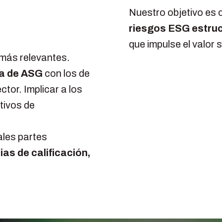
Nuestro objetivo es 
riesgos ESG
estru
que impulse el valor 
más relevantes.
ia de ASG
con los de
tor. Implicar a los
tivos de
ales partes
as de calificación,