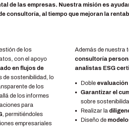
al de las empresas. Nuestra misión es ayudar 
de consultoría, al tiempo que mejoran la rentabi
estión de los
Además de nuestra t
atos, con el apoyo
consultoría person
ado en flujos de
analistas ESG cert
 de sostenibilidad, lo
Doble
evaluación 
ansparente de los
Garantizar el cu
llá de los informes
sobre sostenibilid
zaciones para
Realizar la
diligen
G
, permitiéndoles
Diseño de
modelo
ciones empresariales